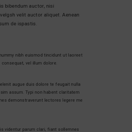
is bibendum auctor, nisi
velgsh velit auctor aliquet. Aenean
psum de ispastis.
onummy nibh euismod tincidunt ut laoreet
 consequat, vel illum dolore.
lenit augue duis dolore te feugait nulla
ossim assum. Typi non habent claritatem
tiones demonstraverunt lectores legere me
 videntur parum clari, fiant sollemnes