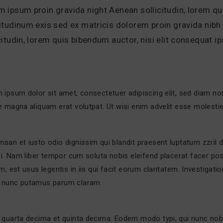
 ipsum proin gravida night Aenean sollicitudin, lorem qu
itudinum exis sed ex matricis dolorem proin gravida nibh 
citudin, lorem quis bibendum auctor, nisi elit consequat i
 ipsum dolor sit amet, consectetuer adipiscing elit, sed diam n
e magna aliquam erat volutpat. Ut wisi enim advelit esse molestie
san et iusto odio dignissim qui blandit praesent luptatum zzril de
isi. Nam liber tempor cum soluta nobis eleifend placerat facer p
am; est usus legentis in iis qui facit eorum claritatem. Investiga
nunc putamus parum claram.
 quarta decima et quinta decima. Eodem modo typi, qui nunc nobis